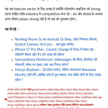
यह सब telecom sector के लिए अच्छा है क्योंकि वोडाफोन आइडिया को strong
रहना चाहिए ताकि industry में competition बना रहे। Jio और Airtel के अलावा
अगर तीसरा player strong नहीं है तो सब को नुकसान होगा।
यह भी पढ़ें :-
Nothing Phone 3a का Android 16 Beta, लॉक ग्लिम्पस फीचर्स,
Stretch Camera, नए Icons – सब कुछ जानिए
iPhone 17 Pro Max : Cosmic Orange से Pink में बदल रहा,
48MP कैमरा और ₹1.49 लाख की कीमत
Samvardhana Motherson: Volkswagen की चिंता, BMW की
चेतावनी, शेयर पर दबाव, क्या अब गिरता रहेगा?
Infosys Buyback : 18,000 करोड़, लेकिन संस्थापक Narayana
Murthy नहीं लेंगे, आखिर क्या है पूरा मसला, क्या बाकि लोगो के लिए अच्छा
रहेगा ?
AGR relief
,
AGR राहत
,
government stake
,
idea
,
idea news
,
idea share
,
idea share
news
,
idea share price
,
iex share price
,
policy matter
,
Share Price
,
supreme
court
,
Telecom
,
vi share
,
vi share price
,
vodafone
,
Vodafone Idea
,
vodafone idea agr
case
,
vodafone idea news
,
vodafone idea share
,
vodafone idea share
price
,
vodafone share price
,
एजीआर राहत
,
दूरसंचार
,
नीति मामला
,
नीतिगत मामला
,
वोडाफोन