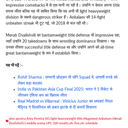
impressive comebacks में से एक मानी जा रही है। उन्होंने न केवल अपना title
वापस जीता बल्कि यह भी साबित किया कि वह अभी भी light heavyweight
division के सबसे dangerous striker हैं। Ankalaev की 14-fight
unbeaten streak भी टूट गई, जो 2018 से चल रही थी।
Merab Dvalishvili का bantamweight title defense भी impressive रहा,
जहाँ उन्होंने 20 takedowns के साथ wrestling dominance दिखाया। यह
उनका तीसरा successful title defense था और उन्होंने अपने को all-time
great bantamweight के रूप में establish किया।
यह भी पढ़ें :-
Rohit Sharma : कप्तानी छोड़कर भी रहेंगे Squad में, आगामी वनडे को
लेकर बड़ा बदलाव
India vs Pakistan Asia Cup Final 2025: भारत ने 5 विकेट से
जीतकर एशिया कप का खिताब जीता
Real Madrid vs Villarreal : Vinicius Junior का धमाका! रियल
मैड्रिड ने विलारियल को डबल झटके से दी करारी शिकस्त
alex pereira
,
Alex Pereira KO
,
light heavyweight title
,
Magomed Ankalaev
,
Merab
Dvalishvili
,
t-mobile arena
,
UFC 320 results
,
ufc live
,
ufc schedule