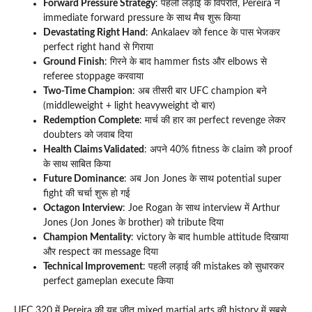
Forward Pressure Strategy
: पहली लड़ाई के विपरीत, Pereira ने
immediate forward pressure के साथ मैच शुरू किया
Devastating Right Hand
: Ankalaev को fence के पास भेजकर
perfect right hand से गिराया
Ground Finish
: गिरने के बाद hammer fists और elbows से
referee stoppage करवाया
Two-Time Champion
: अब तीसरी बार UFC champion बने
(middleweight + light heavyweight दो बार)
Redemption Complete
: मार्च की हार का perfect revenge लेकर
doubters को जवाब दिया
Health Claims Validated
: अपने 40% fitness के claim को proof
के साथ साबित किया
Future Dominance
: अब Jon Jones के साथ potential super
fight की चर्चा शुरू हो गई
Octagon Interview
: Joe Rogan के साथ interview में Arthur
Jones (Jon Jones के brother) को tribute दिया
Champion Mentality
: victory के बाद humble attitude दिखाया
और respect का message दिया
Technical Improvement
: पहली लड़ाई की mistakes को सुधारकर
perfect gameplan execute किया
UFC 320 में Pereira की यह जीत mixed martial arts की history में सबसे