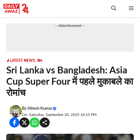
Skip
Me
to
content
---Advertisement---
LATEST NEWS
,
खेल
Sri Lanka vs Bangladesh: Asia
Cup Super Four में पहले मुकाबले का
रोमांच
By
Hitesh Kumar
On: Saturday, September 20, 2025 10:15 PM