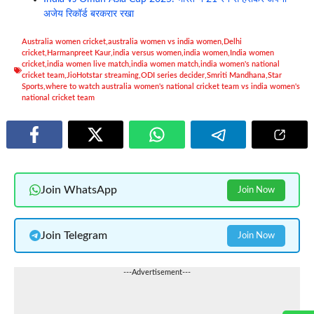
अजेय रिकॉर्ड बरकरार रखा
Australia women cricket
,
australia women vs india women
,
Delhi
cricket
,
Harmanpreet Kaur
,
india versus women
,
india women
,
India women
cricket
,
india women live match
,
india women match
,
india women's national
cricket team
,
JioHotstar streaming
,
ODI series decider
,
Smriti Mandhana
,
Star
Sports
,
where to watch australia women's national cricket team vs india women's
national cricket team
Join WhatsApp
Join Now
Join Telegram
Join Now
---Advertisement---