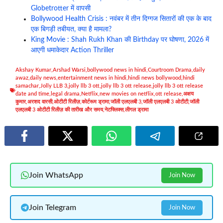
Globetrotter में वापसी
Bollywood Health Crisis : नवंबर में तीन दिग्गज सितारों की एक के बाद
एक बिगड़ी तबीयत, क्या है मामला?
King Movie : Shah Rukh Khan की Birthday पर घोषणा, 2026 में
आएगी धमाकेदार Action Thriller
Akshay Kumar
,
Arshad Warsi
,
bollywood news in hindi
,
Courtroom Drama
,
daily
awaz
,
daily news
,
entertainment news in hindi
,
hindi news bollywood
,
hindi
samachar
,
Jolly LLB 3
,
jolly llb 3 ott
,
jolly llb 3 ott release
,
jolly llb 3 ott release
date and time
,
legal drama
,
Netflix
,
new movies on netflix
,
ott release
,
अक्षय
कुमार
,
अरशद वारसी
,
ओटीटी रिलीज़
,
कोर्टरूम ड्रामा
,
जॉली एलएलबी 3
,
जॉली एलएलबी 3 ओटीटी
,
जॉली
एलएलबी 3 ओटीटी रिलीज़ की तारीख और समय
,
नेटफ्लिक्स
,
लीगल ड्रामा
Join WhatsApp
Join Now
Join Telegram
Join Now