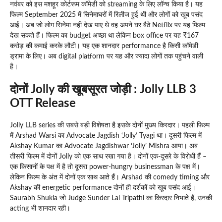
नवंबर को इस मशहूर कोर्टरूम कॉमेडी को streaming के लिए लॉन्च किया है। यह
फिल्म September 2025 में सिनेमाघरों में रिलीज हुई थी और लोगों को खूब पसंद
आई। अब जो लोग सिनेमा नहीं देख पाए थे वह अपने घर बैठे Netflix पर यह फिल्म
देख सकते हैं। फिल्म का budget अच्छा था लेकिन box office पर यह ₹167
करोड़ की कमाई करके लौटी। यह एक शानदार performance है किसी कॉमेडी
ड्रामा के लिए। अब digital platform पर यह और ज्यादा लोगों तक पहुंचने वाली
है।
दोनों Jolly की खूबसूरत जोड़ी :
Jolly LLB 3
OTT Release
Jolly LLB series की सबसे बड़ी विशेषता है इसके दोनों मुख्य किरदार। पहली फिल्म
में Arshad Warsi का Advocate Jagdish ‘Jolly’ Tyagi था। दूसरी फिल्म में
Akshay Kumar का Advocate Jagdishwar ‘Jolly’ Mishra आया। अब
तीसरी फिल्म में दोनों Jolly को एक साथ रखा गया है। दोनों एक-दूसरे के विरोधी हैं –
एक किसानों के पक्ष में है तो दूसरा power-hungry businessman के पक्ष में।
लेकिन फिल्म के अंत में दोनों एक साथ आते हैं। Arshad की comedy timing और
Akshay की energetic performance दोनों ही दर्शकों को खूब पसंद आई।
Saurabh Shukla जो Judge Sunder Lal Tripathi का किरदार निभाते हैं, उनकी
acting भी शानदार रही।