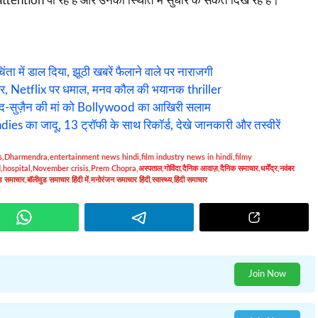
ention पा रहे हैं और उनकी स्थिति में सुधार के संकेत दिख रहे हैं।
में डाल दिया, झूठी खबरें फैलाने वाले पर नाराजगी
फर, Netflix पर धमाल, मनव कौल की भयानक thriller
ेद-सुज़ैन की मां को Bollywood का आखिरी सलाम
का जादू, 13 ट्रॉफी के साथ रिकॉर्ड, देखे जानकारी और तस्वीरें
s
,
Dharmendra
,
entertainment news hindi
,
film industry news in hindi
,
filmy
d
,
hospital
,
November crisis
,
Prem Chopra
,
अस्पताल
,
गोविंदा
,
दैनिक आवाज़
,
दैनिक समाचार
,
धर्मेंद्र
,
नवंबर
ुड समाचार
,
बॉलीवुड समाचार हिंदी में
,
मनोरंजन समाचार हिंदी
,
स्वास्थ्य
,
हिंदी समाचार
Join Now