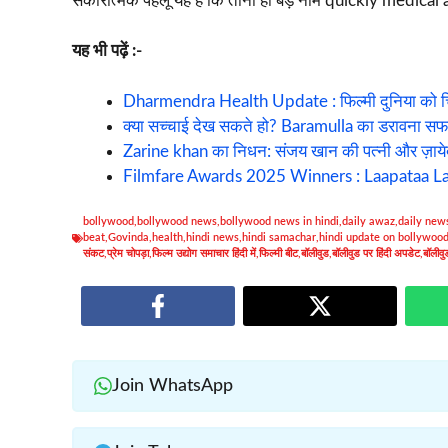
सकारात्मक पहलू यह है कि तीनों ही बड़े नाम quickly medical att
यह भी पढ़ें :-
Dharmendra Health Update : फिल्मी दुनिया को चिंता 
क्या सच्चाई देख सकते हो? Baramulla का डरावना स
Zarine khan का निधन: संजय खान की पत्नी और ज़ाय
Filmfare Awards 2025 Winners : Laapataa Ladies 
bollywood
,
bollywood news
,
bollywood news in hindi
,
daily awaz
,
daily new
beat
,
Govinda
,
health
,
hindi news
,
hindi samachar
,
hindi update on bollywoo
संकट
,
प्रेम चोपड़ा
,
फिल्म उद्योग समाचार हिंदी में
,
फिल्मी बीट
,
बॉलीवुड
,
बॉलीवुड पर हिंदी अपडेट
,
बॉलीव
Join WhatsApp