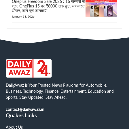
Oneplus Freedom Sale 2026 : 16 जनवरी से
शुरू, OnePlus 15 पर ₹8000 तक छूट, जबरदस्त
ऑफर, जाने पूरी जानकारी
January 13, 2026
DailyAwaz is Your Trusted News Platform for Automobile,
Business, Technology, Finance, Entertainment, Education and
Sports. Stay Updated, Stay Ahead.
contact@dailyawaz.in
Quakes Links
About Us