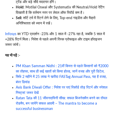
ट्रेंड और बड़े सौदे मददगार होंगे।
Hold:
Motilal Oswal और Systematix की Neutral/Hold रेटिंग
दिखाती है कि वर्तमान स्तर पर लेवल ऑफ रिवॉर्ड कम है।
Sell:
शॉर्ट टर्म में रिटर्न लेने के लिए, Top-end गाइडेंस और मैक्रो
अनिश्चितता को ध्यान में रखें।
Infosys
का YTD प्रदर्शन -23% और 1 साल में -27% रहा है, जबकि 5 साल में
+28% रिटर्न मिला। निवेश से पहले अपनी रिस्क प्रोफाइल और टाइम हॉराइजन
जरूर जांचें।
यह भी पढ़ें :-
PM Kisan Samman Nidhi : 21वीं किस्त से पहले किसानों को ₹2000
का तोहफा, साथ ही कई खातों को किया होल्ड, जानें वजह और पूरी डिटेल,
सिर्फ 2 महीने में 25 लाख ने खरीदा FASTag Annual Pass, यह है वजह,
बंपर डिमांड
Axis Bank Diwali Offer : निवेश पर पाएं रिकॉर्ड तोड़ रिटर्न और स्पेशल
गिफ्ट्स! जरूर देखें
Ratan Tata की 11 जीवनदायिनी सीख: सफल बिजनेसमैन बनने का रॉयल
रोडमैप, बन जायेंगे सफल आदमी – The mantra to become a
successful businessman