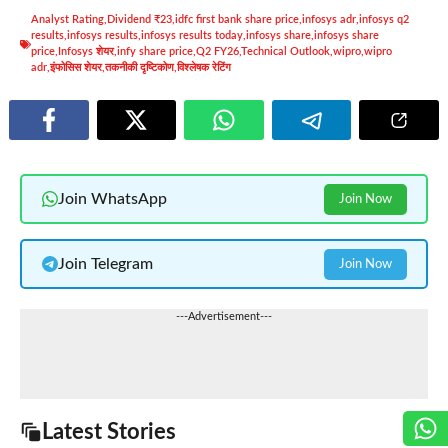
Analyst Rating
,
Dividend ₹23
,
idfc first bank share price
,
infosys adr
,
infosys q2
results
,
infosys results
,
infosys results today
,
infosys share
,
infosys share
price
,
Infosys शेयर
,
infy share price
,
Q2 FY26
,
Technical Outlook
,
wipro
,
wipro
adr
,
इंफोसिस शेयर
,
तकनीकी दृष्टिकोण
,
विश्लेषक रेटिंग
Join WhatsApp
Join Now
Join Telegram
Join Now
---Advertisement---
Latest Stories