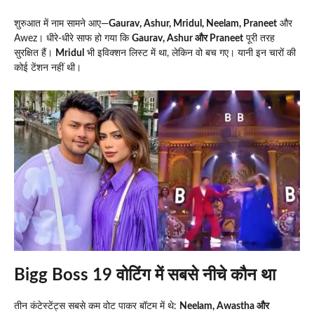
शुरुआत में नाम सामने आए—
Gaurav, Ashur, Mridul, Neelam, Praneet
और
Awez। धीरे-धीरे साफ हो गया कि
Gaurav, Ashur और Praneet
पूरी तरह
सुरक्षित हैं।
Mridul
भी इविक्शन लिस्ट में था, लेकिन वो बच गए। यानी इन चारों की
कोई टेंशन नहीं थी।
Bigg Boss 19 वोटिंग में सबसे नीचे कौन था
तीन कंटेस्टेंट्स सबसे कम वोट पाकर बॉटम में थे:
Neelam, Awastha और