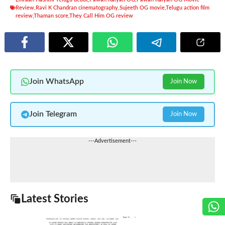
Review
,
Ravi K Chandran cinematography
,
Sujeeth OG movie
,
Telugu action film
review
,
Thaman score
,
They Call Him OG review
Join WhatsApp
Join Now
Join Telegram
Join Now
---Advertisement---
Latest Stories