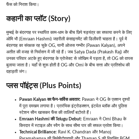
फैंस को निराश किया।
कहानी का प्लॉट (Story)
मुम्बई के बंदरगाह पर स्थापित काम-धाम के बीच छिपे षड़यंत्र का सफाया करने के लिए
ओमि भौ (Emraan Hashmi) जहरीली कंसाइनमेंट की डिलीवरी चाहता है। पूर्व में
बंदरगाह का संरक्षक रह चुके OG, यानी ओजस गम्भीर (Pawan Kalyan), अपने
अतीत की वजह से निर्वासन में जी रहे हैं। जब Satya Dada (Prakash Raj) और
उनका परिवार अटके हुए बंदरगाह के प्रोजेक्ट से जोखिम में पड़ता है, तो OG को वापस
बुलाया जाता है। यहाँ से शुरू होती है OG और Omi के बीच सत्ता और प्रतिशोध की
दहाड़ती जंग।
प्लस पॉइंट्स (Plus Points)
Pawan Kalyan का फैन-सर्विस अवतार:
Pawan ने OG के एक्शन दृश्यों
में पूरा दमखम लगाया है। प्रारंभिक इंट्रोडक्शन, इंटर्वल ब्लॉक और पुलिस
स्टेशन सीन खासकर फैंस की तालियाँ बटोरते हैं।
Emraan Hashmi की Telugu Debut:
Emraan ने Omi Bhau के
किरदार में स्टाइल और स्वैग के साथ सीमा पार की सफल प्रवेश किया।
Technical Brilliance:
Ravi K. Chandran और Manoj
Paramahamsa की सिनेमैटोग्राफी और Thaman S की थ्रिलिंग BGM