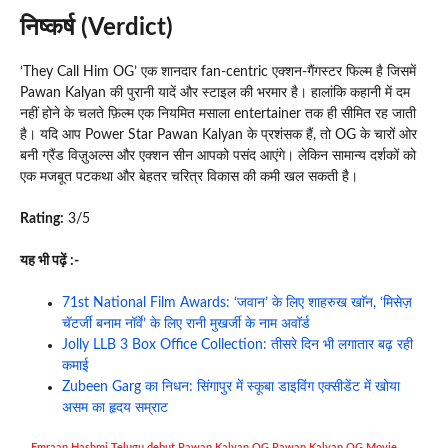
निष्कर्ष (Verdict)
‘They Call Him OG’ एक शानदार fan-centric एक्शन-गैंगस्टर फिल्म है जिसमें
Pawan Kalyan की पुरानी यादें और स्टाइल की भरमार है। हालांकि कहानी में दम
नहीं होने के चलते फ़िल्म एक नियमित मसाला entertainer तक ही सीमित रह जाती
है। यदि आप Power Star Pawan Kalyan के प्रशंसक हैं, तो OG के चारों ओर
बनी ग्रैंड विज़ुअल्स और एक्शन सीन आपको पसंद आएंगे। लेकिन सामान्य दर्शकों को
एक मजबूत पटकथा और बेहतर चरित्र विकास की कमी खल सकती है।
Rating:
3/5
यह भी पढ़ें :-
71st National Film Awards: ‘जवान’ के लिए शाहरुख खाॅन, ‘मिसेज़
चॅटर्जी बनाम नॉर्वे’ के लिए रानी मुखर्जी के नाम अवॉर्ड
Jolly LLB 3 Box Office Collection: तीसरे दिन भी लगातार बढ़ रही
कमाई
Zubeen Garg का निधन: सिंगापुर में स्कूबा डाइविंग एक्सीडेंट में खोया
असम का हृदय सम्राट
Emraan Hashmi Telugu debut
,
Pawan Kalyan OG
,
Pawan Kalyan OG Movie