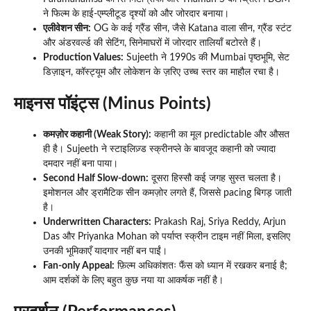
ने फिल्म के हाई-एम्प्लीटूड दृश्यों को और जोरदार बनाया।
एलीवेशन सीन:
OG के कई ग्रैंड सीन, जैसे Katana वाला सीन, ग्रैंड स्टंट
और अंडरवर्ल्ड की सेटिंग, सिनेमाघरों में जोरदार तालियाँ बटोरते हैं।
Production Values:
Sujeeth ने 1990s की Mumbai पृष्ठभूमि, सेट
डिज़ाइन, कॉस्ट्यूम और लोकेशन के ज़रिए उच्च स्तर का माहौल रचा है।
माइनस पॉइंट्स (Minus Points)
कमज़ोर कहानी (Weak Story):
कहानी का मूल predictable और औसत
ही है। Sujeeth ने स्टाइलिज़्ड स्क्रीनप्ले के बावजूद कहानी को ज्यादा
दमदार नहीं बना पाया।
Second Half Slow-down:
दूसरा हिस्सौ कई जगह सुस्त चलता है।
इमोशनल और ड्रामैटिक सीन कमज़ोर लगते हैं, जिससे pacing बिगड़ जाती
है।
Underwritten Characters:
Prakash Raj, Sriya Reddy, Arjun
Das और Priyanka Mohan को पर्याप्त स्क्रीन टाइम नहीं मिला, इसलिए
उनकी भूमिकाएँ यादगार नहीं बन पाईं।
Fan-only Appeal:
फ़िल्म अधिकांशतः फैंस को ध्यान में रखकर बनाई है;
आम दर्शकों के लिए बहुत कुछ नया या आकर्षक नहीं है।