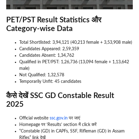
PET/PST Result Statistics और
Category-wise Data
Total Shortlisted: 3,94,121 (40,213 female + 3,53,908 male)
Candidates Appeared: 2,59,359
Candidates Absent: 1,34,762
Qualified in PET/PST: 1,26,736 (13,094 female + 1,13,642
male)
Not Qualified: 1,32,578
Temporarily Unfit: 45 candidates
कैसे देखें SSC GD Constable Result
2025
Official website
ssc.gov.in
पर जाएं
Homepage पर ‘Results’ section में click करें
“Constable (GD) in CAPFs, SSF, Rifleman (GD) in Assam
Rifles” link देखें