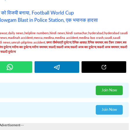
ंड को विजयी बनाया, Football World Cup
 Nowgam Blast in Police Station, एक भयानक हादसा
 awaz
,
daily news
,
helpline numbers
,
hindi news
,
hindi samachar
,
hyderabad
,
hyderabad saudi
 news
,
madinah accident
,
mecca
,
medina
,
medina accident
,
medina bus crash
,
saudi
,
saudi
di news
,
umrah pilgrims accident
,
उमरा तीर्थयात्री दुर्घटना
,
दैनिक आवाज़
,
दैनिक समाचार
,
बस टैंकर टक्कर
,
बस
ना दुर्घटना
,
मदीना बस दुर्घटना
,
मदीना समाचार
,
सऊदी
,
सऊदी अरब
,
सऊदी अरब बस दुर्घटना
,
सऊदी अरब समाचार
,
सऊदी
 सऊदी दुर्घटना
Join Now
Join Now
-Advertisement---