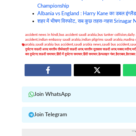
Championship
Albania vs England : Harry Kane का डबल इंग्लै
शहर में भीषण विस्फोट, सब कुछ तहस-नहस Srinagar
accident news in hindi
,
bus accident saudi arabia
,
bus tanker collision
,
daily
accident
,
indian embassy saudi arabia
,
indian pilgrims saudi arabia
,
madina
arabia
,
saudi arabia bus accident
,
saudi arabia news
,
saudi bus accident
,
sau
दुर्घटना सऊदी अरब
,
भारतीय तीर्थयात्री सऊदी अरब
,
भारतीय दूतावास सऊदी अरब
,
मक्का
,
मदीना
,
मदी
बस दुर्घटना
,
सऊदी समाचार
,
हिंदी में दुर्घटना समाचार
,
हिंदी समाचार
,
हेल्पलाइन नंबर
,
हैदराबाद
,
हैदराबाद
Join WhatsApp
Join Telegram
--