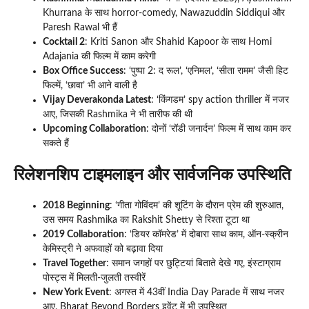
Khurrana के साथ horror-comedy, Nawazuddin Siddiqui और
Paresh Rawal भी हैं
Cocktail 2
: Kriti Sanon और Shahid Kapoor के साथ Homi
Adajania की फिल्म में काम करेगी
Box Office Success
: ‘पुष्पा 2: द रूल’, ‘एनिमल’, ‘सीता रामम’ जैसी हिट
फिल्में, ‘छावा’ भी आने वाली है
Vijay Deverakonda Latest
: ‘किंगडम’ spy action thriller में नजर
आए, जिसकी Rashmika ने भी तारीफ की थी
Upcoming Collaboration
: दोनों ‘रॉडी जनार्दन’ फिल्म में साथ काम कर
सकते हैं
रिलेशनशिप टाइमलाइन और सार्वजनिक उपस्थिति
2018 Beginning
: ‘गीता गोविंदम’ की शूटिंग के दौरान प्रेम की शुरुआत,
उस समय Rashmika का Rakshit Shetty से रिश्ता टूटा था
2019 Collaboration
: ‘डियर कॉमरेड’ में दोबारा साथ काम, ऑन-स्क्रीन
केमिस्ट्री ने अफवाहों को बढ़ावा दिया
Travel Together
: समान जगहों पर छुट्टियां बिताते देखे गए, इंस्टाग्राम
पोस्ट्स में मिलती-जुलती तस्वीरें
New York Event
: अगस्त में 43वीं India Day Parade में साथ नजर
आए, Bharat Beyond Borders इवेंट में भी उपस्थित