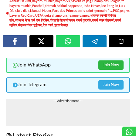
Achraf Hakimi
,
Bayern Munich
,
bayern vs
,
bayern vs psg
,
Champions League
,
fc
bayern munich
,
Football
,
fotmob
,
hakimi
,
happened
,
João Neves
,
lee kang-in
,
Luis
Díaz
,
luis diaz
,
Manuel Neuer
,
Parc des Princes
,
paris saint-germain f.c.
,
PSG
,
psg vs
bayern
,
Red Card
,
UEFA
,
uefa champions league games
,
अचरफ हकीमी
,
चैंपियंस
लीग
,
जोआओ नेव्स
,
पार्स डेस प्रिंसेस
,
पीएसजी
,
पीएसजी बनाम बायर्न
,
फुटबॉल
,
बायर्न बनाम पीएसजी
,
बायर्न
म्यूनिख
,
मैनुअल नेउर
,
यूईएफए
,
रेड कार्ड
,
लुइस डियाज़
Join WhatsApp
Join Now
Join Telegram
Join Now
---Advertisement---
Latest Stories