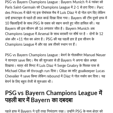
PSG vs Bayern Champions League : Bayern Munich ने 4 नवंबर को
Paris Saint-Germain को Champions League में 2-1 से हरा दिया। Parc
des Princes में खेले गए इस रोमांचक मैच में Luis Díaz ने दो गोल दाग दिए लेकिन
उन्हें हाफटाइम से पहले ही लाल कार्ड दिखा दिया गया। Bayern की टीम दूसरे हाफ में
10 खिलाड़ियों के साथ PSG के दबाव को सहन करते हुए जीत हासिल की। यह
Bayern की इस सीजन की 16 लगातार जीत है। Bayern Munich अब
Champions League में Arsenal के साथ बराबरी पर शीर्ष पर है – दोनों के 12
अंक और +11 गोल का अंतर है। PSG की यह पहली हार है इस सीजन के
Champions League में और वह अब तीसरे स्थान पर हैं।
PSG vs Bayern Champions League : बेयर्न के गोलकीपर Manuel Neuer
ने शानदार save किए। मैच की शुरुआत से ही Bayern ने अपना खेल अच्छा
दिखाया। मात्र 4वें मिनट में Luis Díaz ने Serge Gnabry के फ्लिक पास से
Michael Olise को through run दिया। Olise का शॉट goalkeeper Lucas
Chevalier ने save किया लेकिन rebound में Díaz ने गोल स्कोर कर दिया। यह
बेयर्न के लिए बहुत तेजी से शुरुआत थी।
PSG vs Bayern Champions League में
पहली बार में Bayern का दबदबा
पहले हाफ में Bayern ने पूरी तरह नियंत्रण रखा। उन्होंने PSG के मध्य क्षेत्र को