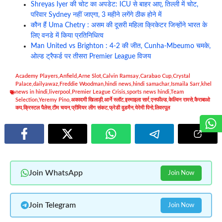
Shreyas Iyer की चोट का अपडेट: ICU से बाहर आए, तिल्ली में चोट,
परिवार Sydney नहीं जाएगा, 3 महीने लगेंगे ठीक होने में
कौन हैं Uma Chetry : असम की दूसरी महिला क्रिकेटर जिन्होंने भारत के
लिए वनडे में किया प्रतिनिधित्व
Man United vs Brighton : 4-2 की जीत, Cunha-Mbeumo चमके,
ओल्ड ट्रैफर्ड पर तीसरा Premier League विजय
Academy Players
,
Anfield
,
Arne Slot
,
Calvin Ramsay
,
Carabao Cup
,
Crystal
Palace
,
dailyawaz
,
Freddie Woodman
,
hindi news
,
hindi samachar
,
Ismaila Sarr
,
khel
news in hindi
,
liverpool
,
Premier League Crisis
,
sports news hindi
,
Team
Selection
,
Yeremy Pino
,
अकादमी खिलाड़ी
,
आर्ने स्लॉट
,
इस्माइला सार्र
,
एनफील्ड
,
केल्विन रामसे
,
कैराबाओ
कप
,
क्रिस्टल पैलेस
,
टीम चयन
,
प्रीमियर लीग संकट
,
फ्रेडी वुडमैन
,
येरेमी पिनो
,
लिवरपूल
Join WhatsApp
Join Now
Join Telegram
Join Now