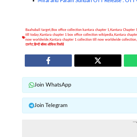
Mirai and Param Sundari OTT Release : OTT पर ध
Baahubali target
,
Box office collection kantara chapter 1
,
Kantara Chapter 
till today
,
Kantara chapter 1 box office collection wikipedia
,
Kantara chapter
now worldwide
,
Kantara chapter 1 collection till now worldwide collection
,
टारगेट
,
हिन्दी बॉक्स ऑफिस रिकॉर्ड
Join WhatsApp
Join Telegram
--