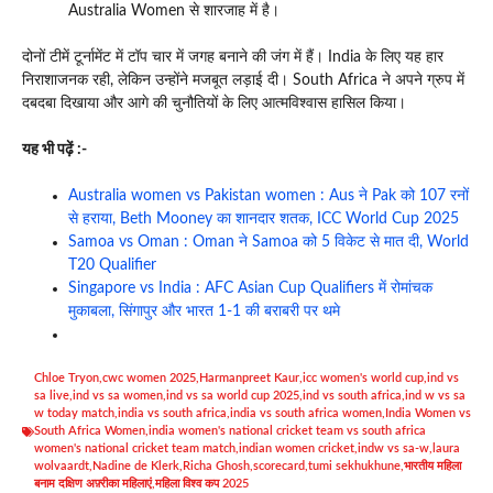
Australia Women से शारजाह में है।
दोनों टीमें टूर्नामेंट में टॉप चार में जगह बनाने की जंग में हैं। India के लिए यह हार
निराशाजनक रही, लेकिन उन्होंने मजबूत लड़ाई दी। South Africa ने अपने ग्रुप में
दबदबा दिखाया और आगे की चुनौतियों के लिए आत्मविश्वास हासिल किया।
यह भी पढ़ें :-
Australia women vs Pakistan women : Aus ने Pak को 107 रनों
से हराया, Beth Mooney का शानदार शतक, ICC World Cup 2025
Samoa vs Oman : Oman ने Samoa को 5 विकेट से मात दी, World
T20 Qualifier
Singapore vs India : AFC Asian Cup Qualifiers में रोमांचक
मुकाबला, सिंगापुर और भारत 1-1 की बराबरी पर थमे
Chloe Tryon
,
cwc women 2025
,
Harmanpreet Kaur
,
icc women's world cup
,
ind vs
sa live
,
ind vs sa women
,
ind vs sa world cup 2025
,
ind vs south africa
,
ind w vs sa
w today match
,
india vs south africa
,
india vs south africa women
,
India Women vs
South Africa Women
,
india women's national cricket team vs south africa
women's national cricket team match
,
indian women cricket
,
indw vs sa-w
,
laura
wolvaardt
,
Nadine de Klerk
,
Richa Ghosh
,
scorecard
,
tumi sekhukhune
,
भारतीय महिला
बनाम दक्षिण अफ़्रीका महिलाएं
,
महिला विश्व कप 2025