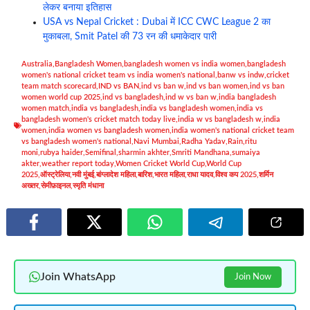
लेकर बनाया इतिहास
USA vs Nepal Cricket : Dubai में ICC CWC League 2 का
मुकाबला, Smit Patel की 73 रन की धमाकेदार पारी
Australia
,
Bangladesh Women
,
bangladesh women vs india women
,
bangladesh
women's national cricket team vs india women's national
,
banw vs indw
,
cricket
team match scorecard
,
IND vs BAN
,
ind vs ban w
,
ind vs ban women
,
ind vs ban
women world cup 2025
,
ind vs bangladesh
,
ind w vs ban w
,
india bangladesh
women match
,
india vs bangladesh
,
india vs bangladesh women
,
india vs
bangladesh women's cricket match today live
,
india w vs bangladesh w
,
india
women
,
india women vs bangladesh women
,
india women's national cricket team
vs bangladesh women's national
,
Navi Mumbai
,
Radha Yadav
,
Rain
,
ritu
moni
,
rubya haider
,
Semifinal
,
sharmin akhter
,
Smriti Mandhana
,
sumaiya
akter
,
weather report today
,
Women Cricket World Cup
,
World Cup
2025
,
ऑस्ट्रेलिया
,
नवी मुंबई
,
बांग्लादेश महिला
,
बारिश
,
भारत महिला
,
राधा यादव
,
विश्व कप 2025
,
शर्मिन
अख्तर
,
सेमीफ़ाइनल
,
स्मृति मंधाना
Join WhatsApp
Join Now