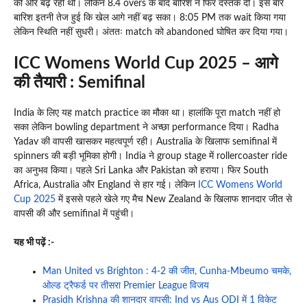
की ओर बढ़ रही थी। लेकिन 8.4 overs के बाद बारिश ने फिर दस्तक दी। इस बार
बारिश इतनी तेज हुई कि खेल आगे नहीं बढ़ सका। 8:05 PM तक wait किया गया
लेकिन स्थिति नहीं सुधरी। अंततः match को abandoned घोषित कर दिया गया।
ICC Womens World Cup 2025 – आगे
की तैयारी : Semifinal
India के लिए यह match practice का मौका था। हालांकि पूरा match नहीं हो
सका लेकिन bowling department ने अच्छा performance दिया। Radha
Yadav की वापसी खासकर महत्वपूर्ण रही। Australia के खिलाफ semifinal में
spinners की बड़ी भूमिका होगी। India ने group stage में rollercoaster ride
का अनुभव किया। पहले Sri Lanka और Pakistan को हराया। फिर South
Africa, Australia और England से हार गई। लेकिन
ICC Womens World
Cup 2025
में इससे पहले खेले गए मैच New Zealand के खिलाफ शानदार जीत से
वापसी की और semifinal में पहुंची।
यह भी पढ़ें :-
Man United vs Brighton : 4-2 की जीत, Cunha-Mbeumo चमके,
ओल्ड ट्रैफर्ड पर तीसरा Premier League विजय
Prasidh Krishna की शानदार वापसी: Ind vs Aus ODI में 1 विकेट