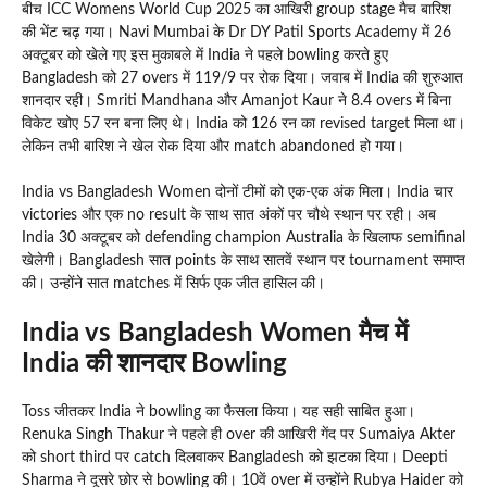
बीच ICC Womens World Cup 2025 का आखिरी group stage मैच बारिश
की भेंट चढ़ गया। Navi Mumbai के Dr DY Patil Sports Academy में 26
अक्टूबर को खेले गए इस मुकाबले में India ने पहले bowling करते हुए
Bangladesh को 27 overs में 119/9 पर रोक दिया। जवाब में India की शुरुआत
शानदार रही। Smriti Mandhana और Amanjot Kaur ने 8.4 overs में बिना
विकेट खोए 57 रन बना लिए थे। India को 126 रन का revised target मिला था।
लेकिन तभी बारिश ने खेल रोक दिया और match abandoned हो गया।
India vs Bangladesh Women दोनों टीमों को एक-एक अंक मिला। India चार
victories और एक no result के साथ सात अंकों पर चौथे स्थान पर रही। अब
India 30 अक्टूबर को defending champion Australia के खिलाफ semifinal
खेलेगी। Bangladesh सात points के साथ सातवें स्थान पर tournament समाप्त
की। उन्होंने सात matches में सिर्फ एक जीत हासिल की।
India vs Bangladesh Women मैच में
India की शानदार Bowling
Toss जीतकर India ने bowling का फैसला किया। यह सही साबित हुआ।
Renuka Singh Thakur ने पहले ही over की आखिरी गेंद पर Sumaiya Akter
को short third पर catch दिलवाकर Bangladesh को झटका दिया। Deepti
Sharma ने दूसरे छोर से bowling की। 10वें over में उन्होंने Rubya Haider को