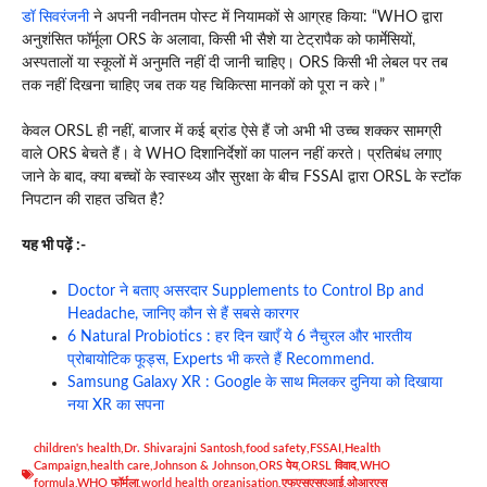
डॉ सिवरंजनी
ने अपनी नवीनतम पोस्ट में नियामकों से आग्रह किया: “WHO द्वारा
अनुशंसित फॉर्मूला ORS के अलावा, किसी भी सैशे या टेट्रापैक को फार्मेसियों,
अस्पतालों या स्कूलों में अनुमति नहीं दी जानी चाहिए। ORS किसी भी लेबल पर तब
तक नहीं दिखना चाहिए जब तक यह चिकित्सा मानकों को पूरा न करे।”
केवल ORSL ही नहीं, बाजार में कई ब्रांड ऐसे हैं जो अभी भी उच्च शक्कर सामग्री
वाले ORS बेचते हैं। वे WHO दिशानिर्देशों का पालन नहीं करते। प्रतिबंध लगाए
जाने के बाद, क्या बच्चों के स्वास्थ्य और सुरक्षा के बीच FSSAI द्वारा ORSL के स्टॉक
निपटान की राहत उचित है?
यह भी पढ़ें :-
Doctor ने बताए असरदार Supplements to Control Bp and
Headache, जानिए कौन से हैं सबसे कारगर
6 Natural Probiotics : हर दिन खाएँ ये 6 नैचुरल और भारतीय
प्रोबायोटिक फूड्स, Experts भी करते हैं Recommend.
Samsung Galaxy XR : Google के साथ मिलकर दुनिया को दिखाया
नया XR का सपना
children's health
,
Dr. Shivarajni Santosh
,
food safety
,
FSSAI
,
Health
Campaign
,
health care
,
Johnson & Johnson
,
ORS पेय
,
ORSL विवाद
,
WHO
formula
,
WHO फॉर्मूला
,
world health organisation
,
एफएसएसएआई
,
ओआरएस