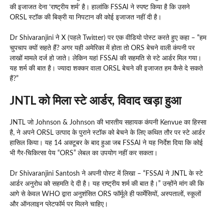
की इजाजत देना ‘राष्ट्रीय शर्म’ है। हालांकि FSSAI ने स्पष्ट किया है कि उसने
ORSL स्टॉक की बिक्री या निपटान की कोई इजाजत नहीं दी है।
Dr Shivaranjini ने X (पहले Twitter) पर एक वीडियो पोस्ट करते हुए कहा – “हम
चुपचाप क्यों सहते हैं? अगर यही अमेरिका में होता तो ORS बेचने वाली कंपनी पर
लाखों मामले दर्ज हो जाते। लेकिन यहां FSSAI की सहमति से स्टे आर्डर मिल गया।
यह शर्म की बात है। ज्यादा शक्कर वाला ORSL बेचने की इजाजत हम कैसे दे सकते
हैं?”
JNTL को मिला स्टे आर्डर, विवाद खड़ा हुआ
JNTL जो Johnson & Johnson की भारतीय सहायक कंपनी Kenvue का हिस्सा
है, ने अपने ORSL उत्पाद के पुराने स्टॉक को बेचने के लिए कथित तौर पर स्टे आर्डर
हासिल किया। यह 14 अक्टूबर के बाद हुआ जब FSSAI ने यह निर्देश दिया कि कोई
भी गैर-चिकित्सा पेय “ORS” लेबल का उपयोग नहीं कर सकता।
Dr Shivaranjini Santosh ने अपनी पोस्ट में लिखा – “FSSAI ने JNTL के स्टे
आर्डर अनुरोध को सहमति दे दी है। यह राष्ट्रीय शर्म की बात है।” उन्होंने मांग की कि
आगे से केवल WHO द्वारा अनुशंसित ORS फॉर्मूले ही फार्मेसियों, अस्पतालों, स्कूलों
और ऑनलाइन प्लेटफॉर्म पर मिलने चाहिए।