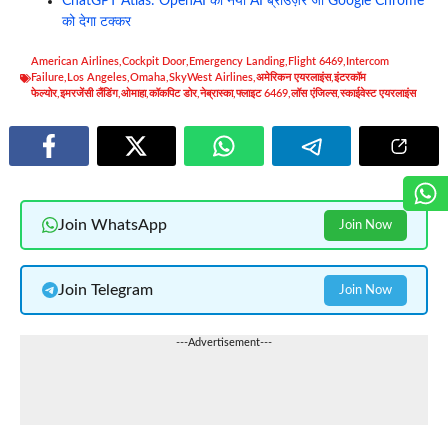
ChatGPT Atlas: OpenAI का नया AI ब्राउज़र जो Google Chrome
को देगा टक्कर
American Airlines
,
Cockpit Door
,
Emergency Landing
,
Flight 6469
,
Intercom
Failure
,
Los Angeles
,
Omaha
,
SkyWest Airlines
,
अमेरिकन एयरलाइंस
,
इंटरकॉम
फेल्योर
,
इमरजेंसी लैंडिंग
,
ओमाहा
,
कॉकपिट डोर
,
नेब्रास्का
,
फ्लाइट 6469
,
लॉस एंजिल्स
,
स्काईवेस्ट एयरलाइंस
Join WhatsApp
Join Now
Join Telegram
Join Now
---Advertisement---