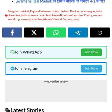
Levante vs Real Madrid: ला लिगा में मैड्रिड की शानदार 4-1 से जीत
Bengaluru cricket
,
England Women cricket
,
Harleen Deol
,
ind w vs eng w
,
India
chase live
,
India women cricket
,
Nat Sciver-Brunt century
,
Uma Chetry
,
women
world cup warm up matches
,
Women’s World Cup warm-up
Join WhatsApp
Join Now
Join Telegram
Join Now
---Advertisement---
Latest Stories