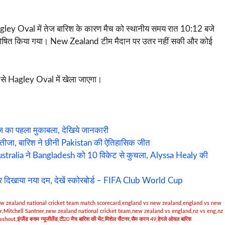
Hagley Oval में तेज बारिश के कारण मैच को स्थानीय समय रात 10:12 बजे
 घोषित किया गया। New Zealand टीम मैदान पर उतर नहीं सकी और कोई
 से Hagley Oval में खेला जाएगा।
का पहला मुकाबला, देखिये जानकारी
ा, बारिश ने छीनी Pakistan की ऐतिहासिक जीत
alia ने Bangladesh को 10 विकेट से कुचला, Alyssa Healy की
र दिखाया नया दम, देखें स्कोरबोर्ड – FIFA Club World Cup
ew zealand national cricket team match scorecard
,
england vs new zealand
,
england vs new
r
,
Mitchell Santner
,
new zealand national cricket team
,
new zealand vs england
,
nz vs eng
,
nz
ashout
,
इंग्लैंड बनाम न्यूजीलैंड
,
टी20 मैच बारिश की भेंट
,
मिशेल सैंटनर
,
सैम करन 49
,
हेगले ओवल बारिश