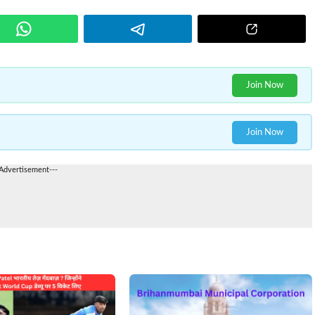
Join Now
Join Now
-Advertisement---