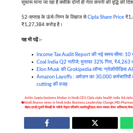
सुचारू माना जा रहा है क्योंकि दोनों ही नेता कंपनी की वृद्धि की दि
52-सप्ताह के ऊंचे-निम्न के लिहाज से
Cipla Share Price
₹1,6
₹1,27,384 करोड़ है।
यह भी पढ़ें :-
Income Tax Audit Report की नई समय सीमा: 10 नवंबर,
Coal India Q2 नतीजे: मुनाफा 32% गिरा, ₹4,263 
Elon Musk की Grokipedia लॉन्च: ग्रोकीपीडिया AI उसके
Amazon Layoffs : अमेज़न का 30,000 कर्मचारियों
cutting की वजह
Achin Gupta
,
business khabar in hindi
,
CEO
,
Cipla
,
cipla health india ltd
,
cipl
hindi
,
finance news in hindi
,
India Business
,
Leadership Change
,
MD
,
Pharmac
वोहरा
,
एमडी
,
दूसरी तिमाही के नतीजे
,
नेतृत्व परिवर्तन
,
फार्मास्युटिकल
,
भारत व्यापार
,
शेयर अस्थिरता
,
शेय