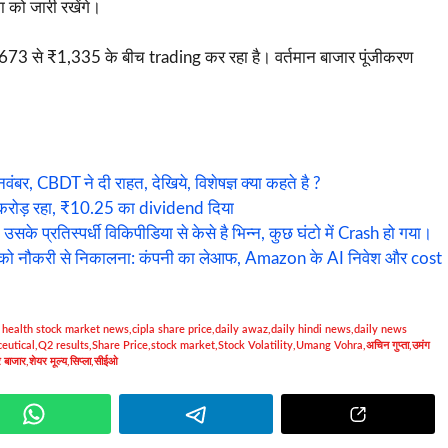
शा को जारी रखेंगे।
73 से ₹1,335 के बीच trading कर रहा है। वर्तमान बाजार पूंजीकरण
 CBDT ने दी राहत, देखिये, विशेषज्ञ क्या कहते है ?
करोड़ रहा, ₹10.25 का dividend दिया
 प्रतिस्पर्धी विकिपीडिया से केसे है भिन्न, कुछ घंटो में Crash हो गया।
 को नौकरी से निकालना: कंपनी का लेआफ, Amazon के AI निवेश और cost
a health stock market news
,
cipla share price
,
daily awaz
,
daily hindi news
,
daily news
eutical
,
Q2 results
,
Share Price
,
stock market
,
Stock Volatility
,
Umang Vohra
,
अचिन गुप्ता
,
उमंग
र बाजार
,
शेयर मूल्य
,
सिप्ला
,
सीईओ