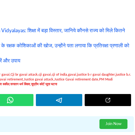
ayas: शिक्षा में बड़ा विस्तार, जानिये कौनसे राज्य को मिले कितने
 रक्षक कोशिकाओं की खोज, उन्होंने पता लगाया कि प्रतिरक्षा प्रणाली को
रें और उपाय
br gavai
,
Cji br gavai attack
,
cji gavai
,
cji of india
,
gavai
,
justice b r gavai daughter
,
justice b.r.
avai retirement
,
Justice gavai attack
,
Justice Gavai retirement date
,
PM Modi
ोर वकील
,
सनातन धर्म विवाद
,
सुप्रीम कोर्ट जूता घटना
Join Now