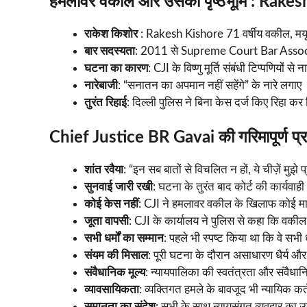
हमलावर वकील और उसकी पृष्ठभूमि : Rake
राकेश किशोर
: Rakesh Kishore 71 वर्षीय वकील, मयूर
बार सदस्यता
: 2011 से Supreme Court Bar Assoc
घटना का कारण
: CJI के विष्णु मूर्ति संबंधी टिप्पणियों से न
नारेबाजी
: “सनातन का अपमान नहीं सहेंगे” के नारे लगाए
तुरंत रिहाई
: दिल्ली पुलिस ने बिना केस दर्ज किए रिहा कर
Chief Justice BR Gavai की गरिमापूर्ण प्र
शांत रवैया
: “इन सब बातों से विचलित न हों, ये चीज़ें मुझे 
सुनवाई जारी रखी
: घटना के तुरंत बाद कोर्ट की कार्यवाह
कोई केस नहीं
: CJI ने हमलावर वकील के खिलाफ कोई मामल
जूता वापसी
: CJI के कार्यालय ने पुलिस से कहा कि वकी
सभी धर्मों का सम्मान
: पहले भी स्पष्ट किया था कि वे सभी 
संयम की मिसाल
: पूरी घटना के दौरान असाधारण धैर्य और
संवैधानिक मूल्य
: न्यायपालिका की स्वतंत्रता और संवैधान
व्यावसायिकता
: व्यक्तिगत हमले के बावजूद भी न्यायिक कर्
समानता का संदेश
: सभी के साथ न्यायसंगत व्यवहार का उ